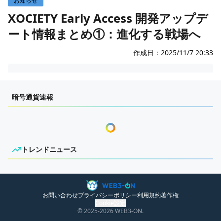
お知らせ
攻略・質問掲示板
XOCIETY Early Access 開発アップデ
パーティ・仲間募集
ート情報まとめ①：進化する戦場へ
ファンコンテンツ
作成日：
2025/11/7 20:33
0
0
WEB3-ONI
暗号通貨速報
トレンドニュース
ニュースがありません。
お問い合わせ
プライバシーポリシー
利用規約
著作権
Cookie設定
© 2025
-2026
WEB3-ON.
日本のパイオニアの皆様。こんにちは！