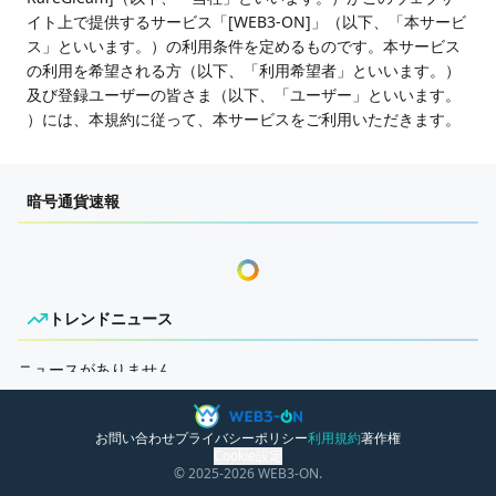
イト上で提供するサービス「[WEB3‐ON]」（以下、「本サービ
ス」といいます。）の利用条件を定めるものです。本サービス
の利用を希望される方（以下、「利用希望者」といいます。）
及び登録ユーザーの皆さま（以下、「ユーザー」といいます。
）には、本規約に従って、本サービスをご利用いただきます。
第1条（適用）
暗号通貨速報
本規規約は、ユーザーと当社との間の本サービスの利用に
関わる一切の関係に適用されるものとします。
当社が当社ウェブサイト上で掲載する本サービス利用に関
するルール、ガイドライン等は、本規約の一部を構成する
ものとします。
本規約の内容と、前項のルールその他の本規約外における
トレンドニュース
本サービスの説明等が異なる場合は、本規約の規定が優先
して適用されるものとします。
ニュースがありません。
第2条（利用登録）
お問い合わせ
プライバシーポリシー
利用規約
著作権
本サービスの利用を希望する者は、本規約を遵守すること
Cookie設定
に同意し、かつ当社の定める一定の情報（以下、「登録事
© 2025
-2026
WEB3-ON.
項」といいます。）を当社の定める方法で当社に提供する