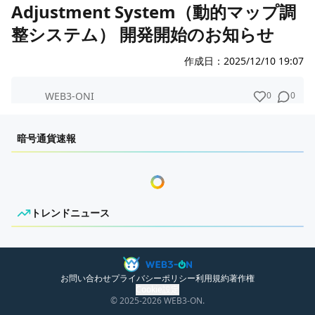
攻略・質問掲示板
Adjustment System（動的マップ調
整システム） 開発開始のお知らせ
パーティ・仲間募集
ファンコンテンツ
作成日：
2025/12/10 19:07
0
0
WEB3-ONI
暗号通貨速報
トレンドニュース
ニュースがありません。
お問い合わせ
プライバシーポリシー
利用規約
著作権
Cookie設定
© 2025
-2026
WEB3-ON.