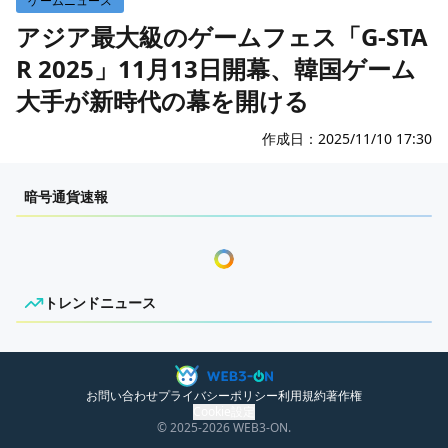
ゲームニュース
WEB3イベント
国内ニュース
アジア最大級のゲームフェス「G-STA
R 2025」11月13日開幕、韓国ゲーム
グローバルニュース
大手が新時代の幕を開ける
トレンドニュース
ITイベント
作成日：
2025/11/10 17:30
ONPRESS
暗号通貨速報
トレンドニュース
ニュースがありません。
お問い合わせ
プライバシーポリシー
利用規約
著作権
Cookie設定
© 2025
-2026
WEB3-ON.