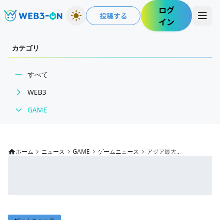
ログ
投稿する
イン
カテゴリ
すべて
WEB3
GAME
BCGニュース
WEB3業界動向
ゲームニュース
NFT
レビュー
ホーム
ニュース
GAME
ゲームニュース
アジア最大...
技術・インフラ
特集
レビュー・分析
インタビュー/GAME
WEB3ガイド
ゲームイベント・大会
ECONOMY
インタビュー/WEB3