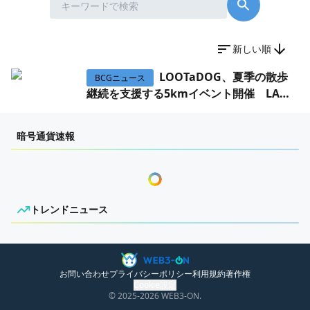
WEB3イベント
GAME
新しい順
ECONOMY
ゲームニュース
LOOTaDOG、夏季の散歩
BCGニュース
継続を支援する5kmイベント開催 LADT
レビュー
国内ニュース
夏の散歩をゲーム体験へつなぐ期間限定イベン
と実物景品を連動
特集
グローバルニュース
ト ブロックチェーンを活用した犬の散歩アプリ
暗号通貨速報
「LOOTaDOG」を運営するLehman Holdings
インタビュー/GAME
トレンドニュース
は7月17日、ユーザー参加型イベント「アイス
センチメンタルな岩狸
・
18日前
クリームウ...
ゲームイベント・大会
ITイベント
Web3ゲーム『でぃあすと
BCGニュース
！リズムステージ』に第一弾ガチャ 鶴
トレンドニュース
LINE上のリズムゲームにガチャ機能を追加 NEX
見萌・一宮ゆいモチーフの新キャラ追加
T INNOVATIONS TECHNOLOGY L.L.C（NEXST
ニュースがありません。
）とディアステージは7月6日、共同開発するWe
b3リズムゲーム『でぃあすと！リ...
お問い合わせ
プライバシーポリシー
利用規約
著作権
センチメンタルな岩狸
・
1ヶ月前
Cookie設定
© 2025
-2026
WEB3-ON.
SNPIT、たべっ子どうぶつ
BCGニュース