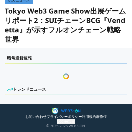
BCGニュース
WEB3イベント
Tokyo Web3 Game Show出展ゲーム
リポート2：SUIチェーンBCG『Vend
GAME
etta』が示すフルオンチェーン戦略
ECONOMY
ゲームニュース
世界
レビュー
国内ニュース
作成日：
2025/10/3 19:15
特集
グローバルニュース
暗号通貨速報
インタビュー/GAME
トレンドニュース
ONPRESS
ゲームイベント・大会
ITイベント
トレンドニュース
ニュースがありません。
お問い合わせ
プライバシーポリシー
利用規約
著作権
Cookie設定
© 2025
-2026
WEB3-ON.