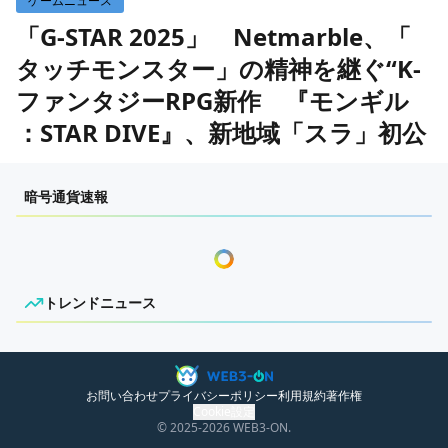
ゲームニュース
WEB3イベント
国内ニュース
「G-STAR 2025」 Netmarble、「
タッチモンスター」の精神を継ぐ“K-
グローバルニュース
ファンタジーRPG新作 『モンギル
トレンドニュース
：STAR DIVE』、新地域「スラ」初公
ITイベント
開
暗号通貨速報
作成日：
2025/11/15 13:25
ONPRESS
トレンドニュース
ニュースがありません。
お問い合わせ
プライバシーポリシー
利用規約
著作権
Cookie設定
© 2025
-2026
WEB3-ON.