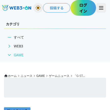
ログ
投稿する
イン
カテゴリ
すべて
WEB3
GAME
BCGニュース
WEB3業界動向
ゲームニュース
NFT
レビュー
ホーム
ニュース
GAME
ゲームニュース
「G-ST...
技術・インフラ
特集
レビュー・分析
インタビュー/GAME
WEB3ガイド
ゲームイベント・大会
ECONOMY
インタビュー/WEB3