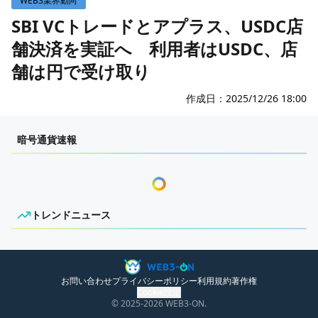
WEB3業界動向
WEB3イベント
SBI VCトレードとアプラス、USDC店
舗決済を実証へ 利用者はUSDC、店
GAME
舗は円で受け取り
ECONOMY
ゲームニュース
レビュー
国内ニュース
作成日：
2025/12/26 18:00
特集
グローバルニュース
センチメンタルな岩狸
暗号通貨速報
インタビュー/GAME
トレンドニュース
ゲームイベント・大会
ITイベント
トレンドニュース
ニュースがありません。
お問い合わせ
プライバシーポリシー
利用規約
著作権
Cookie設定
© 2025
-2026
WEB3-ON.