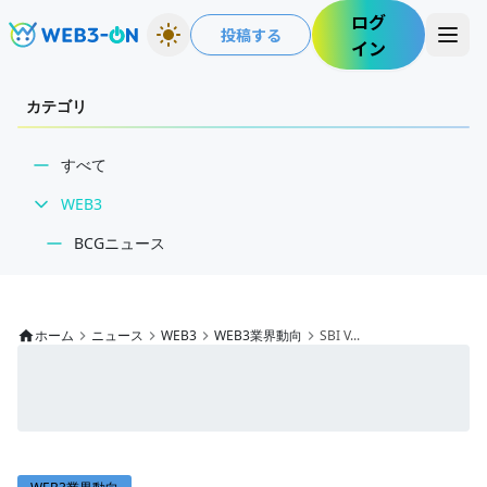
ログ
投稿する
イン
カテゴリ
すべて
WEB3
BCGニュース
WEB3業界動向
NFT
ホーム
ニュース
WEB3
WEB3業界動向
SBI V...
技術・インフラ
レビュー・分析
WEB3ガイド
インタビュー/WEB3