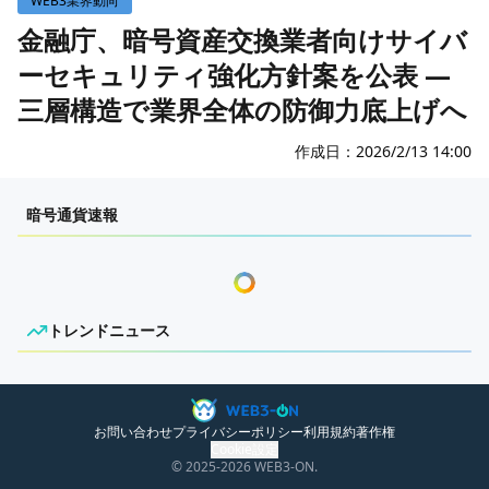
WEB3業界動向
WEB3イベント
金融庁、暗号資産交換業者向けサイバ
ーセキュリティ強化方針案を公表 ―
GAME
三層構造で業界全体の防御力底上げへ
ECONOMY
ゲームニュース
レビュー
国内ニュース
作成日：
2026/2/13 14:00
特集
グローバルニュース
センチメンタルな岩狸
暗号通貨速報
インタビュー/GAME
トレンドニュース
ゲームイベント・大会
ITイベント
トレンドニュース
ニュースがありません。
お問い合わせ
プライバシーポリシー
利用規約
著作権
Cookie設定
© 2025
-2026
WEB3-ON.