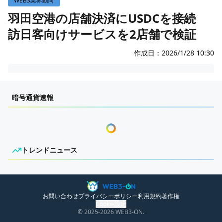
WEB3業界動向
WEB3イベント
羽田空港の店舗決済にUSDCを接続
訪日客向けサービスを2店舗で検証
GAME
ECONOMY
ゲームニュース
作成日：
2026/1/28 10:30
レビュー
国内ニュース
センチメンタルな岩狸
特集
グローバルニュース
暗号通貨速報
インタビュー/GAME
トレンドニュース
ゲームイベント・大会
ITイベント
トレンドニュース
ニュースがありません。
お問い合わせ
プライバシーポリシー
利用規約
著作権
Cookie設定
© 2025
-2026
WEB3-ON.