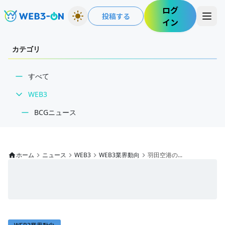
ログ
投稿する
イン
カテゴリ
すべて
WEB3
BCGニュース
WEB3業界動向
NFT
ホーム
ニュース
WEB3
WEB3業界動向
羽田空港の...
技術・インフラ
レビュー・分析
WEB3ガイド
インタビュー/WEB3