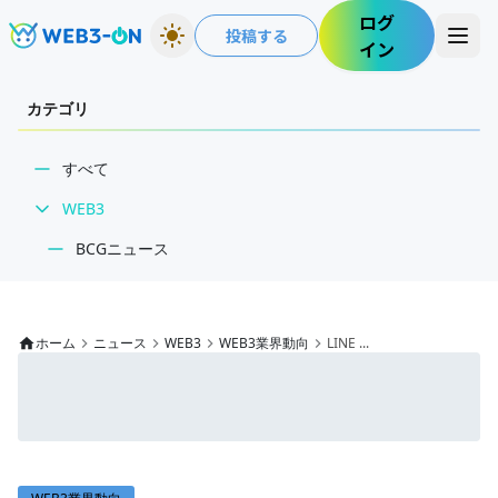
ログ
投稿する
イン
カテゴリ
すべて
WEB3
BCGニュース
WEB3業界動向
NFT
ホーム
ニュース
WEB3
WEB3業界動向
LINE ...
技術・インフラ
レビュー・分析
WEB3ガイド
インタビュー/WEB3