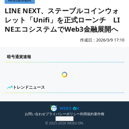
WEB3業界動向
WEB3イベント
LINE NEXT、ステーブルコインウォ
レット「Unifi」を正式ローンチ LI
GAME
NEエコシステムでWeb3金融展開へ
ECONOMY
ゲームニュース
レビュー
国内ニュース
作成日：
2026/3/9 17:10
特集
グローバルニュース
センチメンタルな岩狸
暗号通貨速報
インタビュー/GAME
トレンドニュース
ゲームイベント・大会
ITイベント
トレンドニュース
ニュースがありません。
お問い合わせ
プライバシーポリシー
利用規約
著作権
Cookie設定
© 2025
-2026
WEB3-ON.