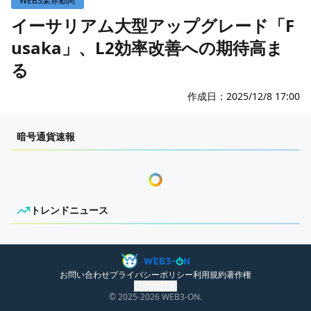
WEB3業界動向
WEB3イベント
イーサリアム大型アップグレード「F
usaka」、L2効率改善への期待高ま
GAME
る
ECONOMY
ゲームニュース
レビュー
国内ニュース
作成日：
2025/12/8 17:00
特集
グローバルニュース
センチメンタルな岩狸
暗号通貨速報
インタビュー/GAME
トレンドニュース
ゲームイベント・大会
ITイベント
トレンドニュース
ニュースがありません。
お問い合わせ
プライバシーポリシー
利用規約
著作権
Cookie設定
© 2025
-2026
WEB3-ON.