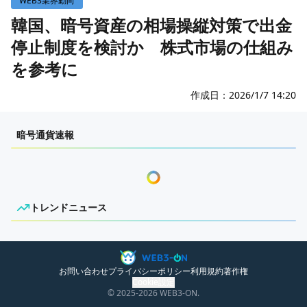
WEB3業界動向
WEB3イベント
韓国、暗号資産の相場操縦対策で出金
停止制度を検討か 株式市場の仕組み
GAME
を参考に
ECONOMY
ゲームニュース
レビュー
国内ニュース
作成日：
2026/1/7 14:20
特集
グローバルニュース
センチメンタルな岩狸
暗号通貨速報
インタビュー/GAME
トレンドニュース
金融委会議で支払停止制度の活用案が言及
ゲームイベント・大会
ITイベント
韓国メディア報道によると、韓国金融委員会の会議
で、暗号資産取引における相場操縦対策として、資
トレンドニュース
本市場法上の支払停止制度を暗号資産にも応用する
ニュースがありません。
案が言及されました。支払停止は、不公正取引に使
われた疑いのある資産や口座について、出金や移転
お問い合わせ
プライバシーポリシー
利用規約
著作権
を一時的に制限する措置です。
Cookie設定
© 2025
-2026
WEB3-ON.
暗号資産では、疑わしい取引によって得た利益が個