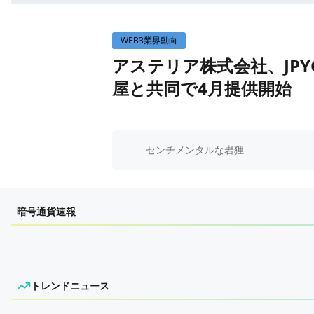
WEB3イベント
WEB3業界動向
GAME
アステリア株式会社、JPYC
ECONOMY
ゲームニュース
屋と共同で4月提供開始
レビュー
国内ニュース
特集
グローバルニュース
インタビュー/GAME
トレンドニュース
センチメンタルな岩狸
ゲームイベント・大会
ITイベント
暗号通貨速報
トレンドニュース