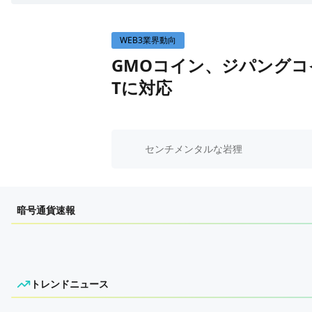
WEB3イベント
WEB3業界動向
GAME
GMOコイン、ジパングコイ
ECONOMY
ゲームニュース
Tに対応
レビュー
国内ニュース
特集
グローバルニュース
インタビュー/GAME
トレンドニュース
センチメンタルな岩狸
ゲームイベント・大会
ITイベント
暗号通貨速報
トレンドニュース