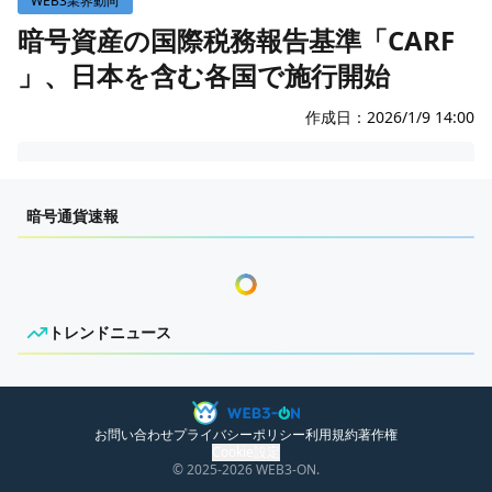
WEB3業界動向
WEB3イベント
暗号資産の国際税務報告基準「CARF
」、日本を含む各国で施行開始
GAME
ECONOMY
ゲームニュース
作成日：
2026/1/9 14:00
レビュー
国内ニュース
センチメンタルな岩狸
特集
グローバルニュース
暗号通貨速報
インタビュー/GAME
トレンドニュース
ゲームイベント・大会
ITイベント
トレンドニュース
ニュースがありません。
お問い合わせ
プライバシーポリシー
利用規約
著作権
Cookie設定
© 2025
-2026
WEB3-ON.