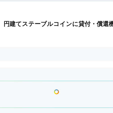
YC、円建てステーブルコインに貸付・償還
還機能を加えたJPYCの現在地 日本が円建てステーブ
づけた政府が、ステーブルコインを国家戦略レベルに引き上
を経て2023年にステーブルコインが法制度上に正式に
銀行まで、多様な発行モデルの実証実験が本格化してい
動業 ②信託業 ③銀行業 の三つに区分される。それ