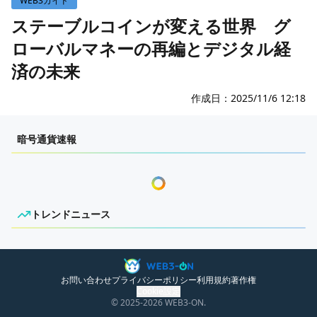
WEB3ガイド
WEB3イベント
ステーブルコインが変える世界 グ
ローバルマネーの再編とデジタル経
GAME
済の未来
ECONOMY
ゲームニュース
レビュー
国内ニュース
作成日：
2025/11/6 12:18
特集
グローバルニュース
センチメンタルな岩狸
暗号通貨速報
インタビュー/GAME
トレンドニュース
ゲームイベント・大会
ITイベント
トレンドニュース
ニュースがありません。
お問い合わせ
プライバシーポリシー
利用規約
著作権
Cookie設定
© 2025
-2026
WEB3-ON.