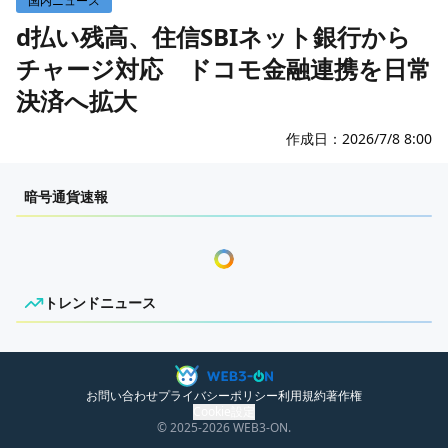
国内ニュース
WEB3イベント
d払い残高、住信SBIネット銀行から
チャージ対応 ドコモ金融連携を日常
決済へ拡大
作成日：
2026/7/8 8:00
komorebi
暗号通貨速報
トレンドニュース
ニュースがありません。
お問い合わせ
プライバシーポリシー
利用規約
著作権
Cookie設定
© 2025
-2026
WEB3-ON.