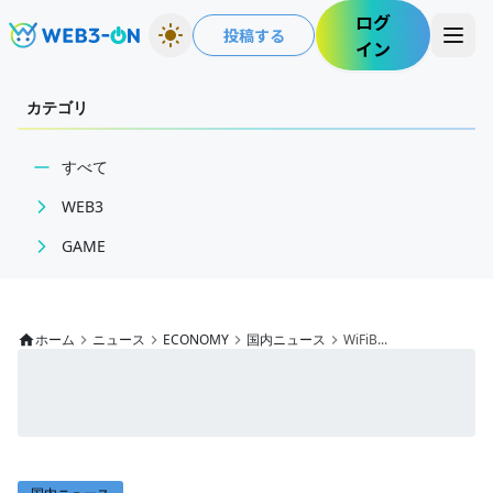
ログ
投稿する
イン
カテゴリ
すべて
WEB3
GAME
BCGニュース
ECONOMY
WEB3業界動向
ゲームニュース
NFT
レビュー
国内ニュース
ホーム
ニュース
ECONOMY
国内ニュース
WiFiB...
技術・インフラ
特集
グローバルニュース
レビュー・分析
インタビュー/GAME
トレンドニュース
WEB3ガイド
ゲームイベント・大会
ITイベント
インタビュー/WEB3