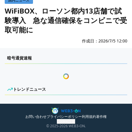
国内ニュース
WEB3イベント
WiFiBOX、ローソン都内13店舗で試
験導入 急な通信確保をコンビニで受
取可能に
作成日：
2026/7/5 12:00
komorebi
暗号通貨速報
トレンドニュース
ニュースがありません。
お問い合わせ
プライバシーポリシー
利用規約
著作権
Cookie設定
© 2025
-2026
WEB3-ON.