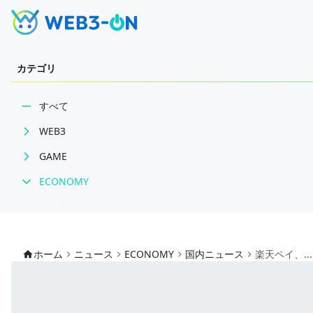
カテゴリ
すべて
WEB3
GAME
BCGニュース
ECONOMY
WEB3業界動向
ゲームニュース
NFT
レビュー
国内ニュース
技術・インフラ
特集
グローバルニュース
ホーム
ニュース
ECONOMY
国内ニュース
楽天ペイ、...
レビュー・分析
インタビュー/GAME
トレンドニュース
WEB3ガイド
ゲームイベント・大会
ITイベント
インタビュー/WEB3