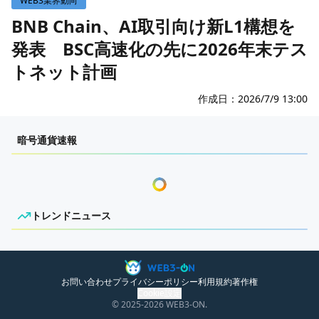
WEB3業界動向
WEB3イベント
BNB Chain、AI取引向け新L1構想を
発表 BSC高速化の先に2026年末テス
GAME
トネット計画
ECONOMY
ゲームニュース
レビュー
国内ニュース
作成日：
2026/7/9 13:00
特集
グローバルニュース
センチメンタルな岩狸
暗号通貨速報
インタビュー/GAME
トレンドニュース
ゲームイベント・大会
ITイベント
トレンドニュース
ニュースがありません。
お問い合わせ
プライバシーポリシー
利用規約
著作権
Cookie設定
© 2025
-2026
WEB3-ON.