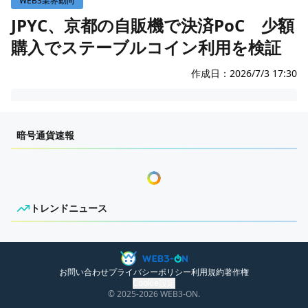
WEB3業界動向
WEB3イベント
JPYC、京都の自販機で決済PoC 少額
購入でステーブルコイン利用を検証
GAME
ECONOMY
ゲームニュース
作成日：
2026/7/3 17:30
レビュー
国内ニュース
センチメンタルな岩狸
特集
グローバルニュース
暗号通貨速報
インタビュー/GAME
トレンドニュース
ゲームイベント・大会
ITイベント
トレンドニュース
ニュースがありません。
お問い合わせ
プライバシーポリシー
利用規約
著作権
Cookie設定
© 2025
-2026
WEB3-ON.