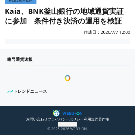
WEB3業界動向
WEB3イベント
Kaia、BNK釜山銀行の地域通貨実証
に参加 条件付き決済の運用を検証
GAME
ECONOMY
ゲームニュース
作成日：
2026/7/7 12:00
レビュー
国内ニュース
センチメンタルな岩狸
特集
グローバルニュース
暗号通貨速報
インタビュー/GAME
トレンドニュース
ゲームイベント・大会
ITイベント
トレンドニュース
ニュースがありません。
お問い合わせ
プライバシーポリシー
利用規約
著作権
Cookie設定
© 2025
-2026
WEB3-ON.