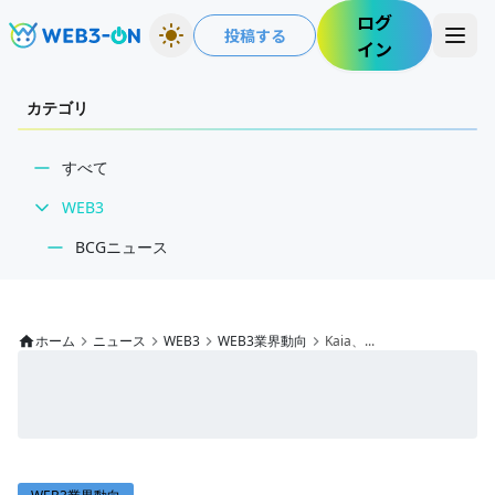
ログ
投稿する
イン
カテゴリ
すべて
WEB3
BCGニュース
WEB3業界動向
NFT
ホーム
ニュース
WEB3
WEB3業界動向
Kaia、...
技術・インフラ
レビュー・分析
WEB3ガイド
インタビュー/WEB3