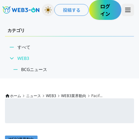
ログ
投稿する
イン
カテゴリ
すべて
WEB3
BCGニュース
WEB3業界動向
NFT
ホーム
ニュース
WEB3
WEB3業界動向
Pacif...
技術・インフラ
レビュー・分析
WEB3ガイド
インタビュー/WEB3