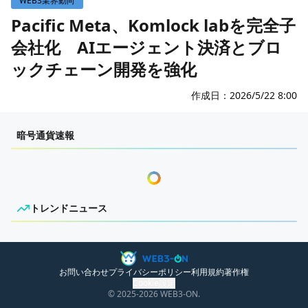
WEB3業界動向
WEB3イベント
Pacific Meta、Komlock labを完全子
会社化 AIエージェント決済とブロ
GAME
ックチェーン開発を強化
ECONOMY
ゲームニュース
レビュー
国内ニュース
作成日：
2026/5/22 8:00
特集
グローバルニュース
センチメンタルな岩狸
暗号通貨速報
インタビュー/GAME
トレンドニュース
ゲームイベント・大会
ITイベント
トレンドニュース
ニュースがありません。
お問い合わせ
プライバシーポリシー
利用規約
著作権
Cookie設定
© 2025
-2026
WEB3-ON.