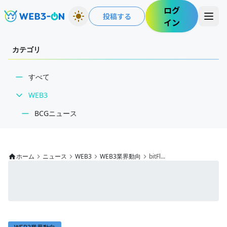
ログ
投稿する
イン
カテゴリ
すべて
WEB3
BCGニュース
WEB3業界動向
NFT
ホーム
ニュース
WEB3
WEB3業界動向
bitFl...
技術・インフラ
レビュー・分析
WEB3ガイド
インタビュー/WEB3