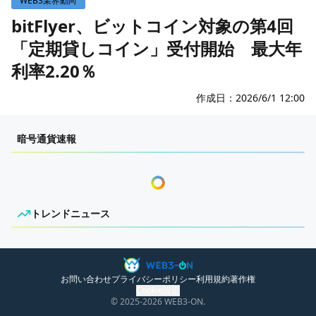
WEB3業界動向
WEB3イベント
bitFlyer、ビットコイン対象の第4回
「定期貸しコイン」受付開始 最大年
GAME
利率2.20％
ECONOMY
ゲームニュース
レビュー
国内ニュース
作成日：
2026/6/1 12:00
特集
グローバルニュース
センチメンタルな岩狸
暗号通貨速報
インタビュー/GAME
トレンドニュース
ゲームイベント・大会
ITイベント
トレンドニュース
ニュースがありません。
お問い合わせ
プライバシーポリシー
利用規約
著作権
Cookie設定
© 2025
-2026
WEB3-ON.