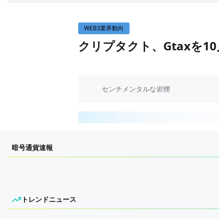
WEB3イベント
WEB3業界動向
GAME
クリプタクト、Gtaxを
ECONOMY
ゲームニュース
レビュー
国内ニュース
特集
グローバルニュース
センチメンタルな岩狸
インタビュー/GAME
トレンドニュース
ゲームイベント・大会
ITイベント
暗号通貨速報
トレンドニュース