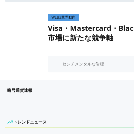
WEB3イベント
WEB3業界動向
GAME
Visa・Mastercard
ECONOMY
ゲームニュース
市場に新たな競争軸
レビュー
国内ニュース
特集
グローバルニュース
インタビュー/GAME
トレンドニュース
センチメンタルな岩狸
ゲームイベント・大会
ITイベント
暗号通貨速報
トレンドニュース