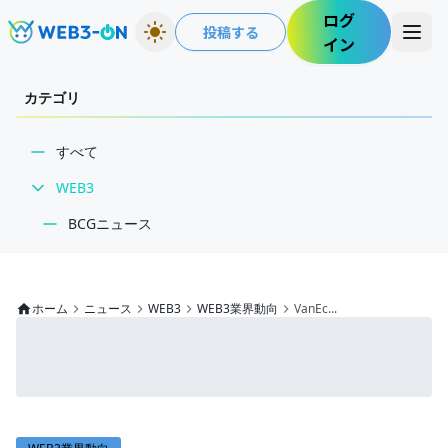
ログ
投稿する
イン
カテゴリ
すべて
WEB3
BCGニュース
WEB3業界動向
NFT
ホーム
ニュース
WEB3
WEB3業界動向
VanEc...
技術・インフラ
レビュー・分析
WEB3ガイド
インタビュー/WEB3