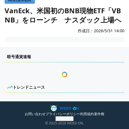
WEB3業界動向
WEB3イベント
VanEck、米国初のBNB現物ETF「VB
NB」をローンチ ナスダック上場へ
GAME
ECONOMY
ゲームニュース
作成日：
2026/5/31 14:00
レビュー
国内ニュース
センチメンタルな岩狸
特集
グローバルニュース
暗号通貨速報
インタビュー/GAME
トレンドニュース
ゲームイベント・大会
ITイベント
トレンドニュース
ニュースがありません。
お問い合わせ
プライバシーポリシー
利用規約
著作権
Cookie設定
© 2025
-2026
WEB3-ON.