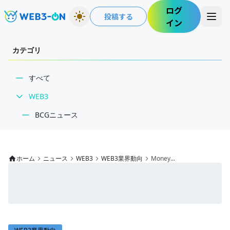
ログ
投稿する
イン
カテゴリ
すべて
WEB3
BCGニュース
WEB3業界動向
NFT
ホーム
ニュース
WEB3
WEB3業界動向
Money...
技術・インフラ
レビュー・分析
WEB3ガイド
インタビュー/WEB3