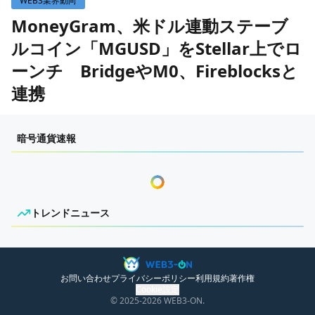
WEB3業界動向
WEB3イベント
MoneyGram、米ドル連動ステーブ
ルコイン「MGUSD」をStellar上でロ
GAME
ーンチ BridgeやM0、Fireblocksと
ECONOMY
ゲームニュース
連携
レビュー
国内ニュース
作成日：
2026/6/3 13:00
特集
グローバルニュース
暗号通貨速報
インタビュー/GAME
トレンドニュース
センチメンタルな岩狸
ゲームイベント・大会
ITイベント
トレンドニュース
ニュースがありません。
お問い合わせ
プライバシーポリシー
利用規約
著作権
Cookie設定
© 2025
-2026
WEB3-ON.