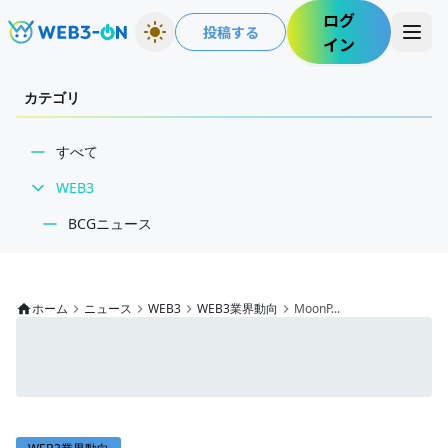
ログ
投稿する
イン
カテゴリ
すべて
WEB3
BCGニュース
WEB3業界動向
NFT
ホーム
ニュース
WEB3
WEB3業界動向
MoonP...
技術・インフラ
レビュー・分析
WEB3ガイド
インタビュー/WEB3