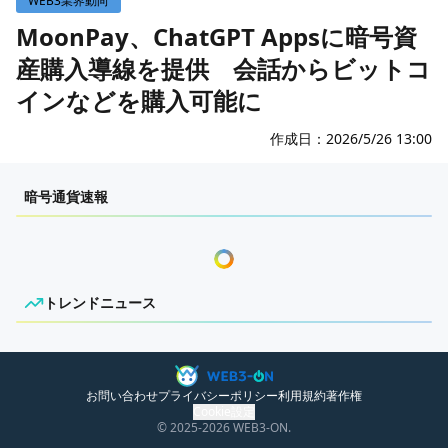
WEB3業界動向
WEB3イベント
MoonPay、ChatGPT Appsに暗号資
産購入導線を提供 会話からビットコ
GAME
インなどを購入可能に
ECONOMY
ゲームニュース
レビュー
国内ニュース
作成日：
2026/5/26 13:00
特集
グローバルニュース
センチメンタルな岩狸
暗号通貨速報
インタビュー/GAME
トレンドニュース
ゲームイベント・大会
ITイベント
トレンドニュース
ニュースがありません。
お問い合わせ
プライバシーポリシー
利用規約
著作権
Cookie設定
© 2025
-2026
WEB3-ON.