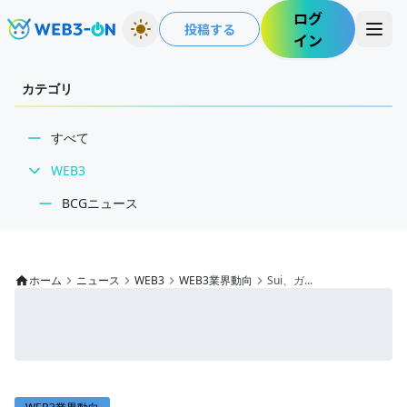
ログ
投稿する
イン
カテゴリ
すべて
WEB3
BCGニュース
WEB3業界動向
NFT
ホーム
ニュース
WEB3
WEB3業界動向
Sui、ガ...
技術・インフラ
レビュー・分析
WEB3ガイド
インタビュー/WEB3