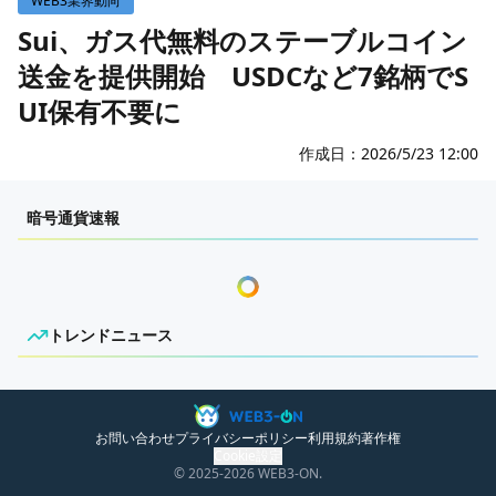
WEB3業界動向
WEB3イベント
Sui、ガス代無料のステーブルコイン
送金を提供開始 USDCなど7銘柄でS
GAME
UI保有不要に
ECONOMY
ゲームニュース
レビュー
国内ニュース
作成日：
2026/5/23 12:00
特集
グローバルニュース
センチメンタルな岩狸
暗号通貨速報
インタビュー/GAME
トレンドニュース
ゲームイベント・大会
ITイベント
トレンドニュース
ニュースがありません。
お問い合わせ
プライバシーポリシー
利用規約
著作権
Cookie設定
© 2025
-2026
WEB3-ON.