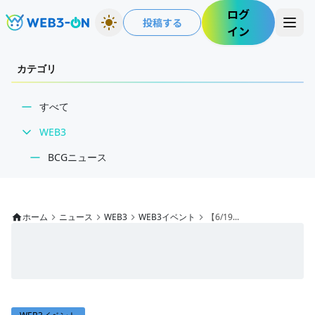
ログ
投稿する
イン
カテゴリ
すべて
WEB3
BCGニュース
WEB3業界動向
NFT
ホーム
ニュース
WEB3
WEB3イベント
【6/19...
技術・インフラ
レビュー・分析
WEB3ガイド
インタビュー/WEB3