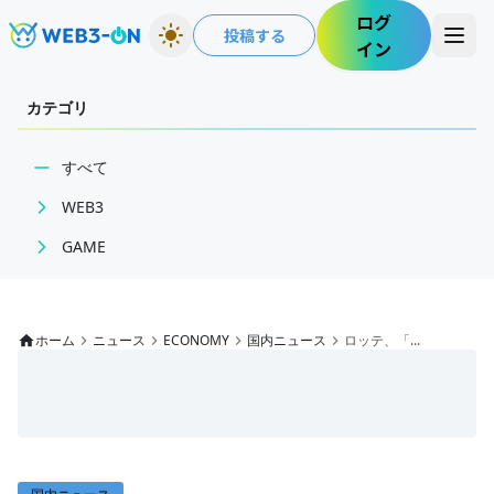
ログ
投稿する
イン
カテゴリ
すべて
WEB3
GAME
BCGニュース
ECONOMY
WEB3業界動向
ゲームニュース
NFT
レビュー
国内ニュース
ホーム
ニュース
ECONOMY
国内ニュース
ロッテ、「...
技術・インフラ
特集
グローバルニュース
レビュー・分析
インタビュー/GAME
トレンドニュース
WEB3ガイド
ゲームイベント・大会
ITイベント
インタビュー/WEB3