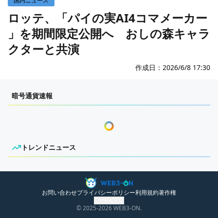
国内ニュース
WEB3イベント
ロッテ、「パイの実AI4コマメーカー
」を期間限定公開へ おしの森キャラ
クターと共演
作成日：
2026/6/8 17:30
センチメンタルな岩狸
暗号通貨速報
トレンドニュース
ニュースがありません。
お問い合わせ
プライバシーポリシー
利用規約
著作権
Cookie設定
© 2025
-2026
WEB3-ON.