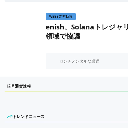
WEB3イベント
WEB3業界動向
GAME
enish、Solanaト
ECONOMY
ゲームニュース
領域で協議
レビュー
国内ニュース
特集
グローバルニュース
インタビュー/GAME
トレンドニュース
センチメンタルな岩狸
ゲームイベント・大会
ITイベント
暗号通貨速報
トレンドニュース