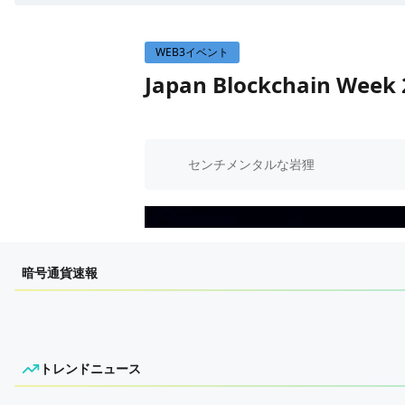
WEB3イベント
WEB3イベント
GAME
Japan Blockchain W
ECONOMY
ゲームニュース
レビュー
国内ニュース
特集
グローバルニュース
センチメンタルな岩狸
インタビュー/GAME
トレンドニュース
ゲームイベント・大会
ITイベント
暗号通貨速報
トレンドニュース