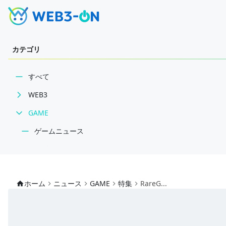
カテゴリ
すべて
WEB3
GAME
BCGニュース
WEB3業界動向
ゲームニュース
NFT
レビュー
技術・インフラ
特集
ホーム
ニュース
GAME
特集
RareG...
レビュー・分析
インタビュー/GAME
WEB3ガイド
ゲームイベント・大会
ECONOMY
インタビュー/WEB3