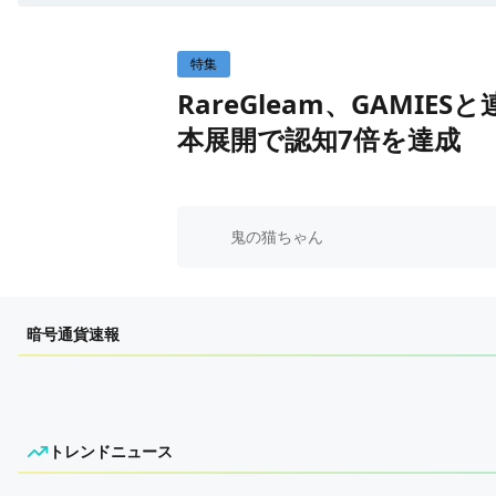
WEB3イベント
国内ニュース
特集
グローバルニュース
RareGleam、GAMI
トレンドニュース
本展開で認知7倍を達成
ITイベント
鬼の猫ちゃん
暗号通貨速報
トレンドニュース