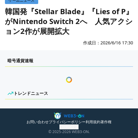
ゲームニュース
WEB3イベント
国内ニュース
韓国発『Stellar Blade』『Lies of P』
がNintendo Switch 2へ 人気アクシ
グローバルニュース
ョン2作が展開拡大
トレンドニュース
ITイベント
作成日：
2026/6/16 17:30
センチメンタルな岩狸
暗号通貨速報
トレンドニュース
ニュースがありません。
お問い合わせ
プライバシーポリシー
利用規約
著作権
Cookie設定
© 2025
-2026
WEB3-ON.