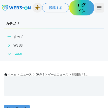
ログ
投稿する
イン
カテゴリ
すべて
WEB3
GAME
BCGニュース
WEB3業界動向
ゲームニュース
NFT
レビュー
ホーム
ニュース
GAME
ゲームニュース
韓国発『S...
技術・インフラ
特集
レビュー・分析
インタビュー/GAME
WEB3ガイド
ゲームイベント・大会
ECONOMY
インタビュー/WEB3