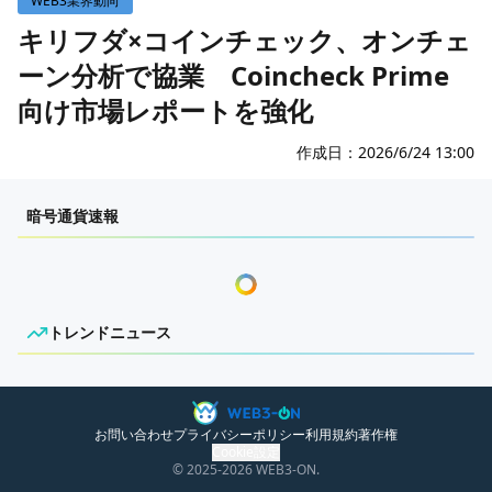
WEB3業界動向
WEB3イベント
キリフダ×コインチェック、オンチェ
ーン分析で協業 Coincheck Prime
GAME
向け市場レポートを強化
ECONOMY
ゲームニュース
レビュー
国内ニュース
作成日：
2026/6/24 13:00
特集
グローバルニュース
センチメンタルな岩狸
暗号通貨速報
インタビュー/GAME
トレンドニュース
ゲームイベント・大会
ITイベント
トレンドニュース
ニュースがありません。
お問い合わせ
プライバシーポリシー
利用規約
著作権
Cookie設定
© 2025
-2026
WEB3-ON.