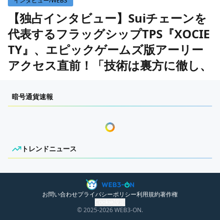
インタビュー/WEB3
WEB3イベント
【独占インタビュー】Suiチェーンを
代表するフラッグシップTPS『XOCIE
GAME
TY』、エピックゲームズ版アーリー
ECONOMY
ゲームニュース
アクセス直前！「技術は裏方に徹し、
レビュー
国内ニュース
ゲーム性を追求」
特集
グローバルニュース
暗号通貨速報
作成日：
2025/11/19 19:00
インタビュー/GAME
トレンドニュース
ゲームイベント・大会
ITイベント
ONPRESS
『XOCIETY』 ビジネスリーダー キム・ギュマン氏
トレンドニュース
に聞く！迫るアーリーアクセスとWeb3ゲームの未
ニュースがありません。
来
お問い合わせ
プライバシーポリシー
利用規約
著作権
Cookie設定
© 2025
-2026
WEB3-ON.